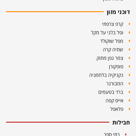
דוכני מזון
קרפ צרפתי
ופל בלגי על מקל
מפל שוקולד
שתיה קרה
צמר גפן מתוק
פופקורן
נקניקיה בלחמניה
המבורגר
ברד בטעמים
אייס קפה
פלאפל
חבילות
בתי ספר