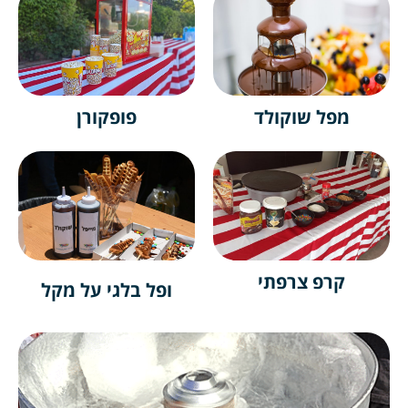
מפל שוקולד
פופקורן
קרפ צרפתי
ופל בלגי על מקל