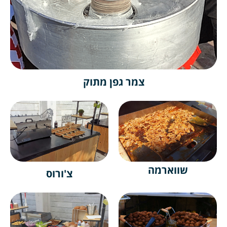
צמר גפן מתוק
שווארמה
צ'ורוס