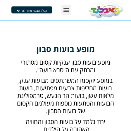
ילוג
Menu
תוכן
קבל/י הצעת מחיר לאירוע
דוכני מזון
הפעלות בבועות סבון
מסיבות קצף
צור קשר
מופע בועות סבון
מופע בועות סבון ענקיות קסום מסתורי
ומרתק עם ה”סבא בועה”.
במופע יוקסמו המשתתפים מבועות ענק,
בועות מחליפות צבעים מפתיעות, בועות
מלאות עשן, בועות הר הגעש, טרמפולינת
הבועות והפתעות נוספות מעולמם הקסום
של בועות הסבון.
יחד נלמד על בועות הסבון והחוויה
האהובה על הילדים.