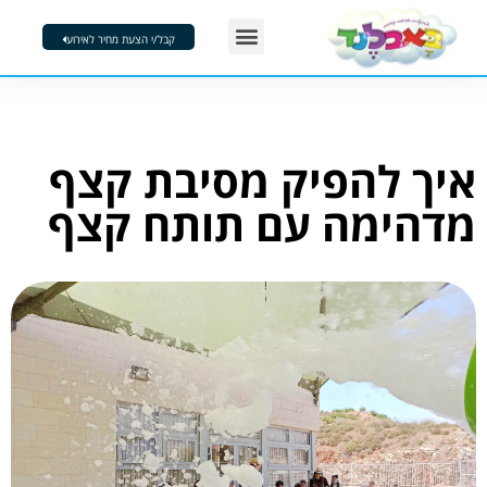
ילוג
Menu
תוכן
קבל/י הצעת מחיר לאירוע
דוכני מזון
הפעלות בבועות סבון
מסיבות קצף
צור קשר
איך להפיק מסיבת קצף
מדהימה עם תותח קצף