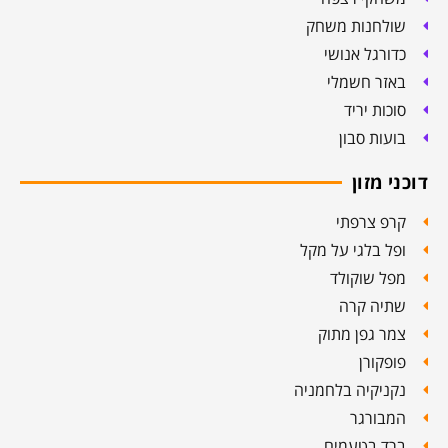
לחנות משחק
רגל אנושי
ר חשמלי
ות יריד
ות סבון
מזון
 צרפתי
 בלגי על מקל
 שוקולד
יה קרה
 גפן מתוק
קורן
יקיה בלחמניה
ורגר
 בטעמים