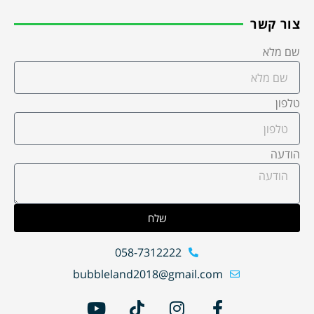
קשר
א
שלח
058-7312222
bubbleland2018@gmail.com
Y
T
I
F