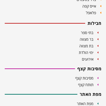
ס קפה
אפל
ת
תי ספר
ר מצווה
ת מצווה
מי הולדת
ירועים
ות קצף
סיבות קצף
ותח קצף
האתר
פת האתר